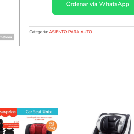
Ordenar vía WhatsApp
0
a
13
kilos
cantidad
Categoría:
ASIENTO PARA AUTO