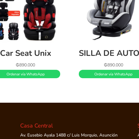
Car Seat Unix
₲
890.000
₲
890.000
Ordenar vía WhatsApp
Ordenar vía WhatsApp
Casa Central
Av. Eusebio Ayala 1488 c/ Luis Morquio, Asunción