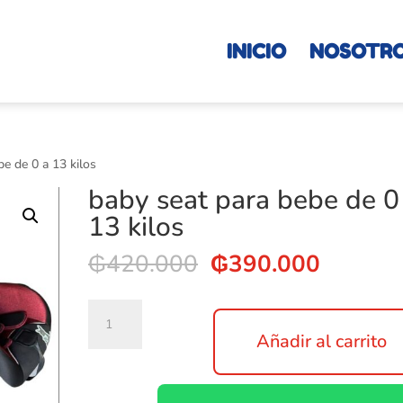
INICIO
NOSOTR
be de 0 a 13 kilos
baby seat para bebe de 0
13 kilos
El
El
₲
420.000
₲
390.000
precio
precio
original
actual
baby
era:
es:
seat
Añadir al carrito
₲420.000.
₲390.0
para
bebe
de