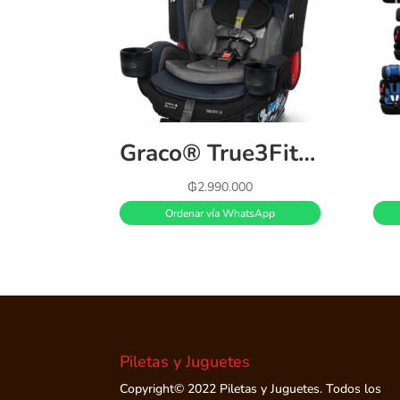
Graco® True3Fit™ LX 3-in-1 Car Seat, Bates
₲
2.990.000
Ordenar vía WhatsApp
Piletas y Juguetes
Copyright© 2022 Piletas y Juguetes. Todos los