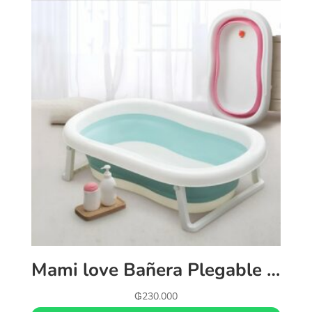
Mami love Bañera Plegable | Azul ,rosa y gris
₲
230.000