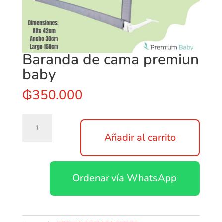
Baranda de cama premiun
baby
₲
350.000
Baranda
de
Añadir al carrito
cama
premiun
baby
Ordenar vía WhatsApp
cantidad