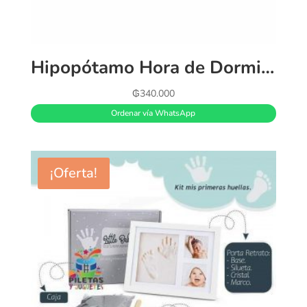
Hipopótamo Hora de Dormir Fisher-Price 0m+ Marca: Fisher Price Edad Sugerida: 0m+ Incluye: 1 juguete interactivo Este peluche de felpa con forma de hipopótamo descansa sobre un tocador o una mesita para ayudar a calmar a tu bebé, llenando la habitación con luces estelares y 3 minutos de relajantes canciones de cuna, sonidos de la naturaleza o ruido blanco El bebé se quedará dormido en poco tiempo
₲
340.000
Ordenar vía WhatsApp
¡Oferta!