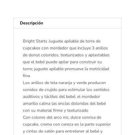
Forma
de
Cupcake
Descripción
y
Donut
para
Bright Starts Juguete apilable de torre de
motricidad
cupcakes con mordedor que incluye 3 anillos
Fina,
de donut coloridos, texturizados y aplastables
Unisex,
que el bebé puede apilar para construir su
a
torre; juguete apilable promueve la motricidad
Partir
fina
de
Los anillos de tela naranja y verde producen
6
sonidos de crujido para estimular los sentidos
Meses
auditivos y táctiles del bebé; el mordedor
cantidad
amarillo calma las encías doloridas del bebé
con su material firme y texturizado
Con colores del arco iris, dulce sonrisa de
cupcake, crema con cereza en la parte superior
y cintas de satén para entretener al bebé y