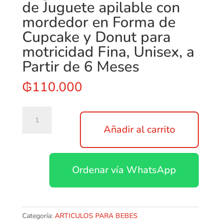
de Juguete apilable con
mordedor en Forma de
Cupcake y Donut para
motricidad Fina, Unisex, a
Partir de 6 Meses
₲
110.000
Bright
Starts
Añadir al carrito
Treat
Torre
de
Ordenar vía WhatsApp
Juguete
apilable
con
mordedor
en
Categoría:
ARTICULOS PARA BEBES