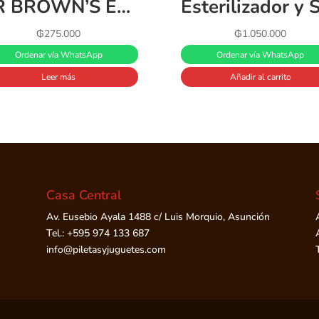
DR BROWN’S ESTERILIZADOR MICROONDAS
₲
275.000
₲
1.050.000
Ordenar vía WhatsApp
Ordenar vía WhatsApp
Leer más
Añadir al carrito
Casa Central
Av. Eusebio Ayala 1488 c/ Luis Morquio, Asunción
Tel.: +595 974 133 687
info@piletasyjuguetes.com