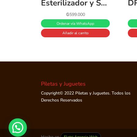
Esterilizador y Secador Eléctrico Premium Baby 3 en 1 110 V
₲
599.000
Ordenar vía WhatsApp
Añadir al carrito
Piletas y Juguetes
Copyright© 2022 Piletas y Juguetes. Todos los
Derechos Reservados
Hecho en
Flatzi Agencia Web