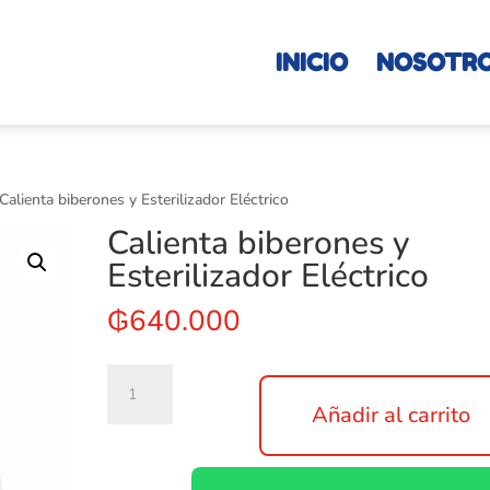
INICIO
NOSOTR
Calienta biberones y Esterilizador Eléctrico
Calienta biberones y
Esterilizador Eléctrico
₲
640.000
Calienta
biberones
Añadir al carrito
y
Esterilizador
Eléctrico