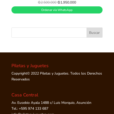
El
El
₲
2.500.000
₲
1.950.000
precio
precio
Ordenar vía WhatsApp
original
actual
era:
es:
₲2.500.000.
₲1.950.000.
Piletas y Juguetes
Copyright© 2022 Piletas y Juguetes. Todos los Derechos
Reservados
Casa Central
Av. Eusebio Ayala 1488 c/ Luis Morquio, Asunción
Tel.: +595 974 133 687