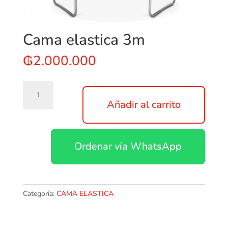
Cama elastica 3m
₲
2.000.000
Cama
elastica
Añadir al carrito
3m
cantidad
Ordenar vía WhatsApp
Categoría:
CAMA ELASTICA