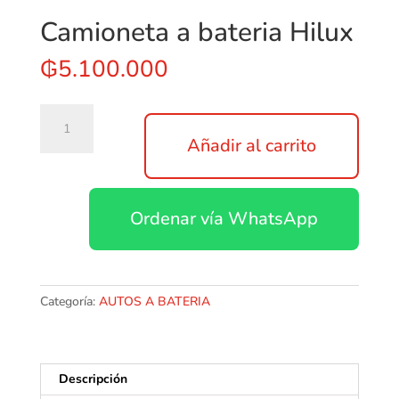
Camioneta a bateria Hilux
₲
5.100.000
Camioneta
a
Añadir al carrito
bateria
Hilux
cantidad
Ordenar vía WhatsApp
Categoría:
AUTOS A BATERIA
Descripción