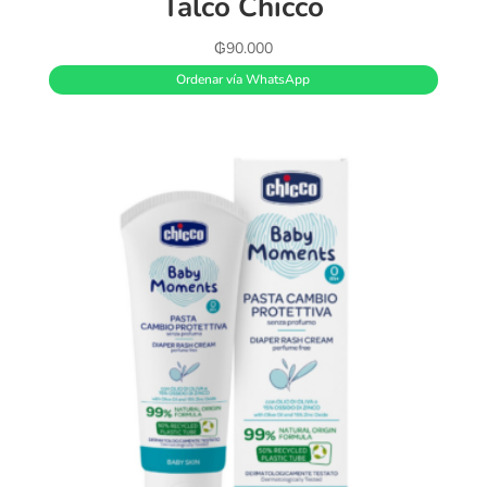
Talco Chicco
₲
90.000
Ordenar vía WhatsApp