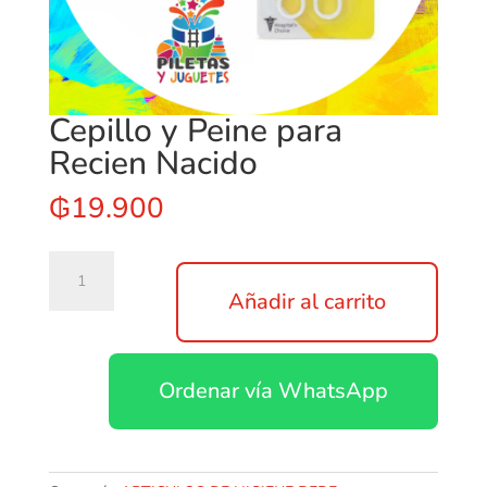
Cepillo y Peine para
Recien Nacido
₲
19.900
Cepillo
y
Añadir al carrito
Peine
para
Recien
Ordenar vía WhatsApp
Nacido
cantidad