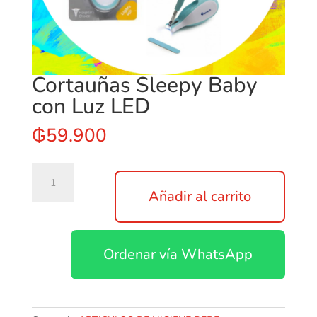
Cortauñas Sleepy Baby
con Luz LED
₲
59.900
Cortauñas
Sleepy
Añadir al carrito
Baby
con
Luz
Ordenar vía WhatsApp
LED
cantidad