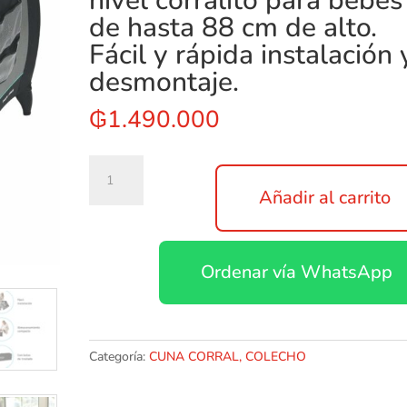
nivel corralito para bebés
de hasta 88 cm de alto.
Fácil y rápida instalación 
desmontaje.
₲
1.490.000
Cuna
corralito
Añadir al carrito
Reversible
Napper
&
Ordenar vía WhatsApp
Changer
LX
BasinCuna
y
corralito
Categoría:
CUNA CORRAL, COLECHO
con
2