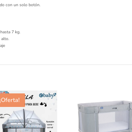
ido con un solo botón.
de
alto.
Fácil
y
hasta 7 kg.
rápida
 alto.
instalación
aje
y
desmontaje.
cantidad
¡Oferta!