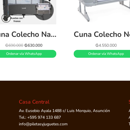
Cuna Colecho Nala
El
El
₲
690.000
₲
630.000
₲
4.550.000
precio
precio
Ordenar vía WhatsApp
Ordenar vía WhatsApp
original
actual
era:
es:
₲690.000.
₲630.000.
Casa Central
Av. Eusebio Ayala 1488 c/ Luis Morquio, Asunción
Tel.: +595 974 133 687
info@piletasyjuguetes.com