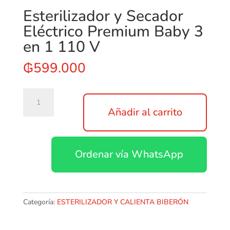
Esterilizador y Secador
Eléctrico Premium Baby 3
en 1 110 V
₲
599.000
Esterilizador
y
Añadir al carrito
Secador
Eléctrico
Premium
Ordenar vía WhatsApp
Baby
3
en
1
110
Categoría:
ESTERILIZADOR Y CALIENTA BIBERÓN
V
cantidad