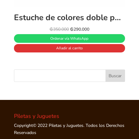
Estuche de colores doble punta 204 piezas
El
El
₲
350.000
₲
290.000
precio
precio
Ordenar vía WhatsApp
original
actual
Añadir al carrito
era:
es:
₲350.000.
₲290.000.
Piletas y Juguetes
Copyright© 2022 Piletas y Juguetes. Todos los Derechos
Reservados