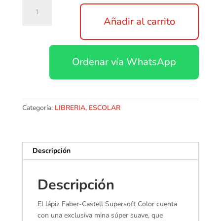
Faber-
Castell
Añadir al carrito
Lápiz
de
color,
Ordenar vía WhatsApp
EcoPencil
Supersoft,
1207100SOFT,
100
colores
Categoría:
LIBRERIA, ESCOLAR
cantidad
Descripción
Descripción
El lápiz Faber-Castell Supersoft Color cuenta
con una exclusiva mina súper suave, que