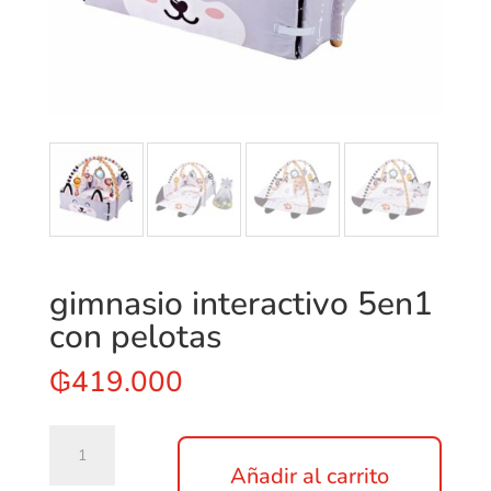
gimnasio interactivo 5en1
con pelotas
₲
419.000
gimnasio
interactivo
Añadir al carrito
5en1