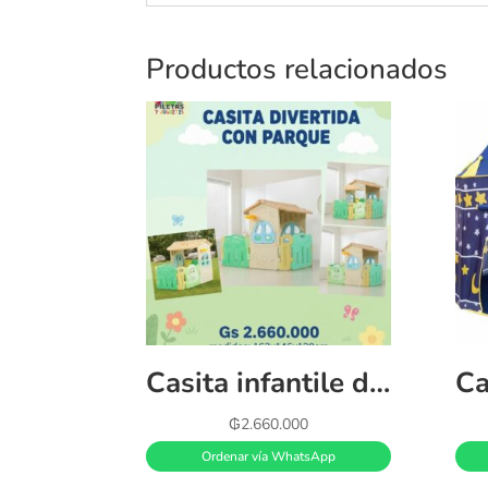
Productos relacionados
Casita infantile de plástico para niños 👦
₲
2.660.000
Ordenar vía WhatsApp