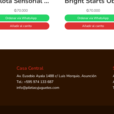
Pelota Sensorial Baby Einstein C/Sonajero
₲
70.000
₲
70.000
Ordenar vía WhatsApp
Ordenar vía WhatsApp
Añadir al carrito
Añadir al carrito
Casa Central
Av. Eusebio Ayala 1488 c/ Luis Morquio, Asunción
Tel.: +595 974 133 687
info@piletasyjuguetes.com