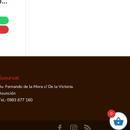
Bright Starts Oball – Juguete musical Jingle & Shake Pal, juguete de sonajero para bebé de fácil agarre sin BPA, para edades recién nacidas
Sucursal
Av. Fernando de la Mora c/ De la Victoria.
Asunción
Tel.: 0983 677 160
0