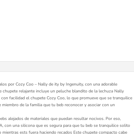
a
partir
de
recin
nacidos
-
Nally
cantidad
alos por Cozy Coo – Nally de ity by Ingenuity, con una adorable
 chupete relajante incluye un peluche blandito de la lechuza Nally
con facilidad el chupete Cozy Coo, lo que promueve que se tranquilice
le miembro de la familia que tu beb reconocer y asociar con un
bs alejados de materiales que puedan resultar nocivos. Por eso,
 con una silicona que es segura para que tu beb se tranquilice solito
o mientras ests fuera haciendo recados Este chupete compacto cabe