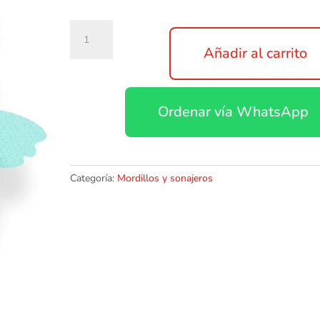
Ingenuity,
ity
Añadir al carrito
by
Ingenuity,
Cozy
Ordenar vía WhatsApp
Coo,
chupete
de
silicona
sin
Categoría:
Mordillos y sonajeros
BPA
de
tipo
mdico,
bho
de
felpa,
unisex,