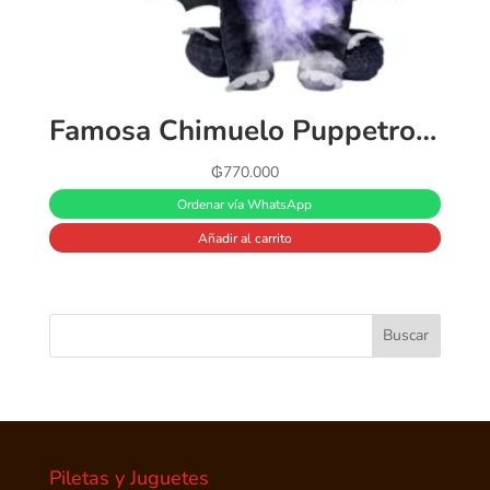
Famosa Chimuelo Puppetronic Real FX Cómo Entrenar a tu dragón, marioneta electrónica de 30 cm, +50 reacciones y Sonidos
₲
770.000
Ordenar vía WhatsApp
Añadir al carrito
Piletas y Juguetes