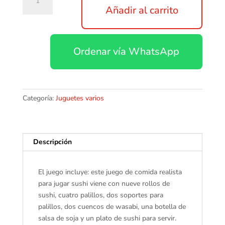
De
Añadir al carrito
Sushi
De
Madera
Ordenar vía WhatsApp
Con
Palillos
Y
Accesorios
Hape
Categoría:
Juguetes varios
cantidad
Descripción
El juego incluye: este juego de comida realista
para jugar sushi viene con nueve rollos de
sushi, cuatro palillos, dos soportes para
palillos, dos cuencos de wasabi, una botella de
salsa de soja y un plato de sushi para servir.