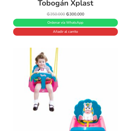
Tobogán Xplast
El
El
₲
350.000
₲
300.000
precio
precio
Ordenar vía WhatsApp
original
actual
Añadir al carrito
era:
es:
₲350.000.
₲300.000.