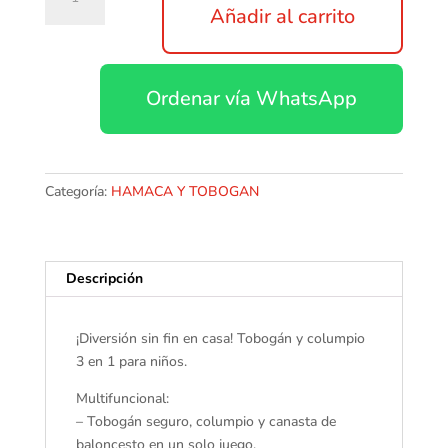
Recreativo
Añadir al carrito
Para
Niños
3
Ordenar vía WhatsApp
En
1
Tobogan
Columpio
Basquet
Categoría:
HAMACA Y TOBOGAN
cantidad
Descripción
¡Diversión sin fin en casa! Tobogán y columpio
3 en 1 para niños.
Multifuncional:
– Tobogán seguro, columpio y canasta de
baloncesto en un solo juego.