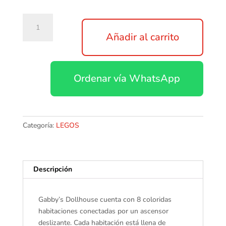
Lego
10788
Añadir al carrito
Casa
de
muñecas
Ordenar vía WhatsApp
de
Gabby
cantidad
Categoría:
LEGOS
Descripción
Gabby’s Dollhouse cuenta con 8 coloridas
habitaciones conectadas por un ascensor
deslizante. Cada habitación está llena de