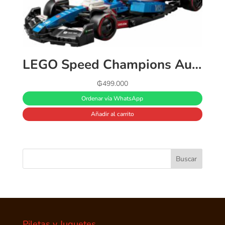
LEGO Speed Champions Auto de Carreras Visa Cash App RB VCARB 01 F1 Kit de vehículo para Adultos con 1 minifigura de un piloto, Modelo construible, Regalo Coleccionable 77246
₲
499.000
Ordenar vía WhatsApp
Añadir al carrito
Piletas y Juguetes