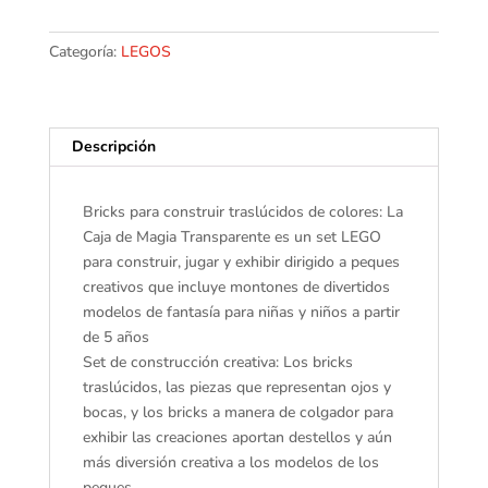
Bricks
de
Categoría:
LEGOS
Colores
para
Construir,
Descripción
Modelos
de
Fantasía
Bricks para construir traslúcidos de colores: La
para
Caja de Magia Transparente es un set LEGO
Jugar
para construir, jugar y exhibir dirigido a peques
y
creativos que incluye montones de divertidos
Exhibir,
modelos de fantasía para niñas y niños a partir
Set
de 5 años
para
Set de construcción creativa: Los bricks
Niñas
traslúcidos, las piezas que representan ojos y
y
bocas, y los bricks a manera de colgador para
Niños
exhibir las creaciones aportan destellos y aún
de
más diversión creativa a los modelos de los
5
peques