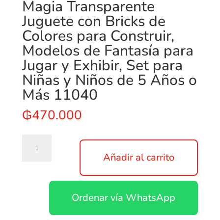
Magia Transparente
Juguete con Bricks de
Colores para Construir,
Modelos de Fantasía para
Jugar y Exhibir, Set para
Niñas y Niños de 5 Años o
Más 11040
₲
470.000
LEGO
Classic
Añadir al carrito
Caja
de
Magia
Ordenar vía WhatsApp
Transparente
Juguete
con