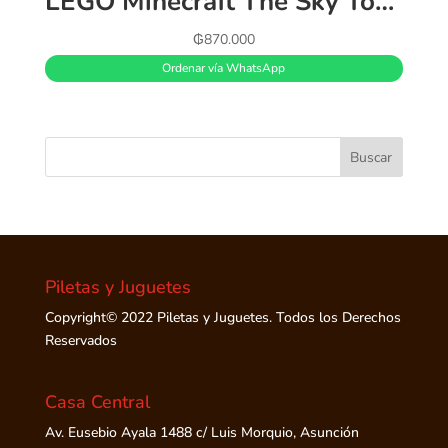
LEGO Minecraft The Sky Tower 21173 Divertido kit de construcción de islas flotantes de juguete con un piloto, 2 fantasmas voladores y un gato; nuevo 2021 (565 piezas
₲
870.000
Ordenar vía WhatsApp
Piletas y Juguetes
Copyright© 2022 Piletas y Juguetes. Todos los Derechos
Reservados
Casa Central
Av. Eusebio Ayala 1488 c/ Luis Morquio, Asunción