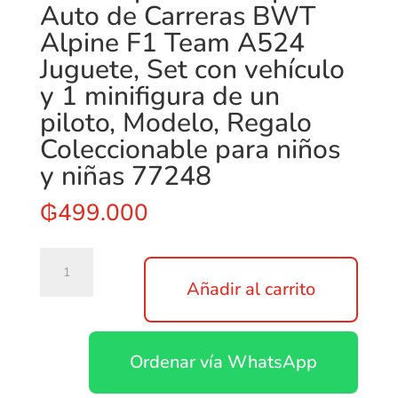
Auto de Carreras BWT
Alpine F1 Team A524
Juguete, Set con vehículo
y 1 minifigura de un
piloto, Modelo, Regalo
Coleccionable para niños
y niñas 77248
₲
499.000
LEGO
Speed
Añadir al carrito
Champions
Auto
de
Ordenar vía WhatsApp
Carreras
BWT