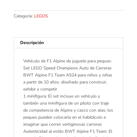
Alpine
F1
Team
Categoría:
LEGOS
A524
Juguete,
Set
Descripción
con
vehículo
y
Vehículo de F1 Alpine de juguete para peques:
1
Set LEGO Speed Champions Auto de Carreras
minifigura
BWT Alpine F1 Team A524 para niños y niñas
de
a partir de 10 años, diseñado para construir,
un
exhibir y competir
piloto,
1 minifigura: El set incluye un vehículo y
Modelo,
también una minifigura de un piloto con traje
Regalo
de competencia de Alpine y casco con alas; los
Coleccionable
peques pueden colocarla en el habitáculo e
para
imaginar que corren vertiginosas carreras
niños
Autenticidad al estilo BWT Alpine F1 Team: El
y