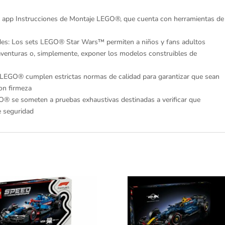
Wars:
Obi-
n la app Instrucciones de Montaje LEGO®, que cuenta con herramientas de
Wan
Kenobi
ades: Los sets LEGO® Star Wars™ permiten a niños y fans adultos
podrán
 aventuras o, simplemente, exponer los modelos construibles de
recrear
batallas
os LEGO® cumplen estrictas normas de calidad para garantizar que sean
llenas
on firmeza
de
® se someten a pruebas exhaustivas destinadas a verificar que
tensión
e seguridad
entre
los
inquisidores
imperiales
y
Obi-
Wan
con
este
set.