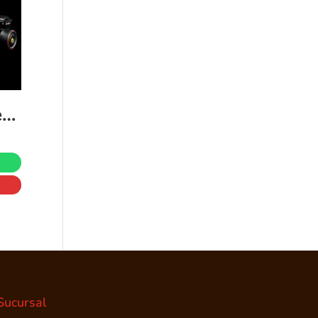
Coche Oracle Red Bull Racing RB20 F1 Lego Red Bull 42206 1639 piezas
Sucursal