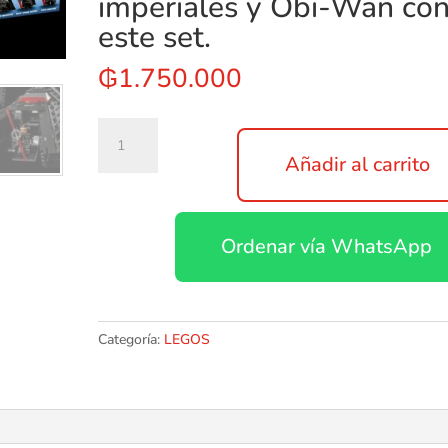
imperiales y Obi-Wan co
este set.
₲
1.750.000
Lego
Star
Añadir al carrito
Wars
924pcs
Emocionante
Ordenar vía WhatsApp
nave
estelar
de
juguete
construible
Categoría:
LEGOS
Los
fans
de
Star