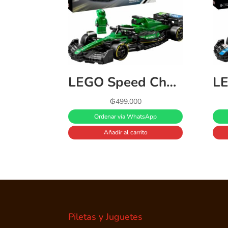
LEGO Speed Champions Auto de Carreras Aston Martin Aramco F1 AMR24 Set con vehículo, Modelo construible, Juego con 1 minifigura, Regalo Coleccionable para niños y niñas 77245
₲
499.000
Ordenar vía WhatsApp
Añadir al carrito
Piletas y Juguetes