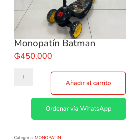
Monopatín Batman
₲
450.000
Monopatín
Batman
Añadir al carrito
cantidad
Ordenar vía WhatsApp
Categoría:
MONOPATIN