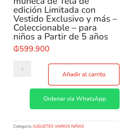
muñeca de Tela de
edición Limitada con
Vestido Exclusivo y más –
Coleccionable – para
niños a Partir de 5 años
₲
599.900
Na!
Na!
Añadir al carrito
Na!
Surprise
Set
Ordenar vía WhatsApp
de
Juego
3-
en-
1
Categoría:
JUGUETES VARIOS NIÑAS
Sarah