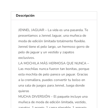
Snuggles
-
Descripción
Bolso
en
Forma
JENNEL JAGUAR – La vida es una pasarela. Te
de
presentamos a Jennel Jaguar, una muñeca de
Osito
moda de edición limitada totalmente flexible.
con
Jennel tiene el pelo largo, un hermoso gorro de
muñeca
pelo de jaguar y un vestido y zapatos
de
exclusivos.
Tela
LA MOCHILA MÁS HERMOSA QUE NUNCA –
de
Las mochilas nunca fueron tan bonitas, porque
edición
esta mochila de pelo parece un jaguar. Gracias
Limitada
a la cremallera, puedes convertir tu bolso en
con
una sala de juegos para Jennel. Juega donde
Vestido
quieras
Exclusivo
MUCHA DIVERSIÓN – El paquete incluye una
y
muñeca de moda de edición limitada, vestido,
más
zapatos, 1 espejo, 1 cama plegable, 1 armario