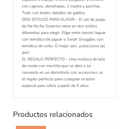
-
con cajones, almohadas, 1 manta y perchas.
Coleccionable
Todo con lindos detalles de gatitos
-
DOS ESTILOS PARA ELEGIR – El set de juego
para
de Na Na Na Surprise viene en dos estilos
niños
diferentes para elegir. Elige entre Jennel Jaguar
a
con temática de jaguar o Sarah Snuggles con
Partir
temática de osito. O mejor aún, ¡colecciona las
de
dos!
5
EL REGALO PERFECTO – Una muñeca de tela
años
de moda con mochila que se abre y se
cantidad
convierte en un dormitorio con accesorios, es
el regalo perfecto para cualquier ocasión
especial para niños a partir de 5 años
Productos relacionados