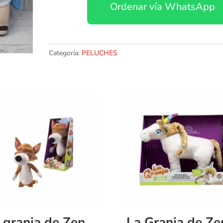
Ordenar vía WhatsApp
cantidad
Categoría:
PELUCHES
La granja de Zenon – Lobo Beto – Peluche 23 cm