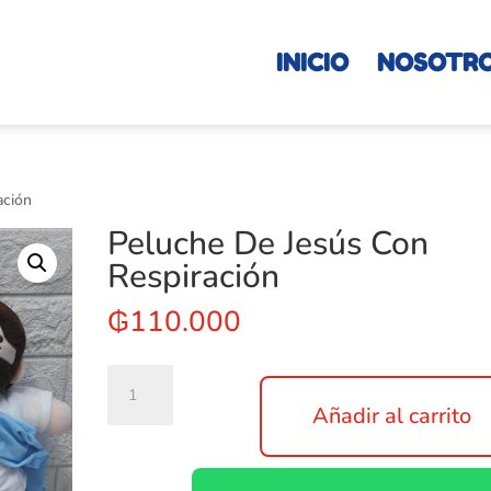
INICIO
NOSOTR
ación
Peluche De Jesús Con
Respiración
₲
110.000
Peluche
De
Añadir al carrito
Jesús
Con
Respiración