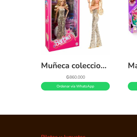
Muñeca coleccionable de Barbie la película, Margot Robbie como Barbie en mono de discoteca dorado
₲
860.000
Ordenar vía WhatsApp