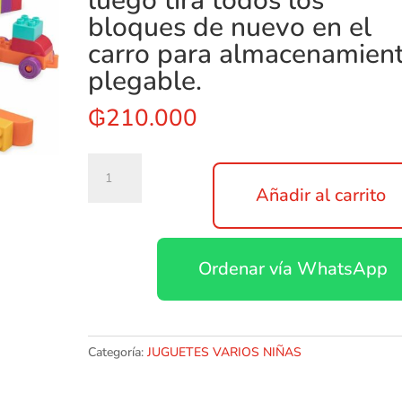
luego tira todos los
bloques de nuevo en el
carro para almacenamien
plegable.
₲
210.000
Vagón
Locbloc
Añadir al carrito
de
batallaEl
sistema
Ordenar vía WhatsApp
de
bloques
de
construcción
ideal
Categoría:
JUGUETES VARIOS NIÑAS
para
los