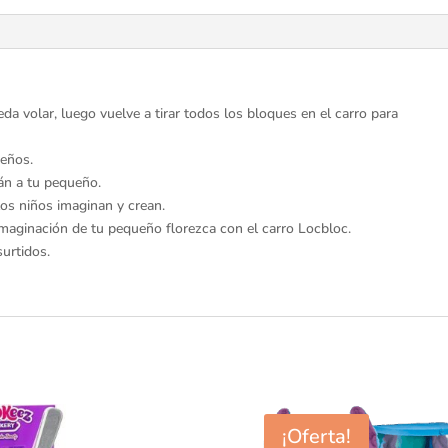
niños
pequeños.
Construye
tan
alto
a volar, luego vuelve a tirar todos los bloques en el carro para
como
tu
eños.
imaginación
án a tu pequeño.
pueda
los niños imaginan y crean.
volar,
imaginación de tu pequeño florezca con el carro Locbloc.
luego
urtidos.
tira
todos
los
bloques
de
nuevo
en
el
¡Oferta!
carro