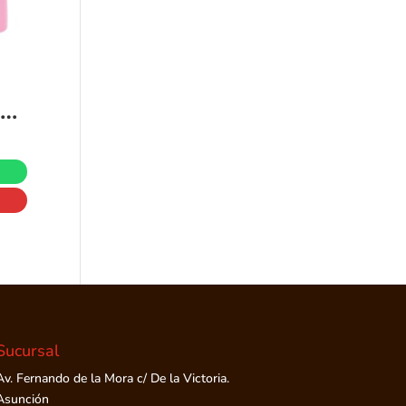
: Mesa de actividades 3 en 1 para agua y arena, unicornio, rosa, azul, se convierte en mesa creativa con tapa, juguete sensorial para interiores y exteriores, niños pequeños a partir de 2 años
Sucursal
Av. Fernando de la Mora c/ De la Victoria.
Asunción