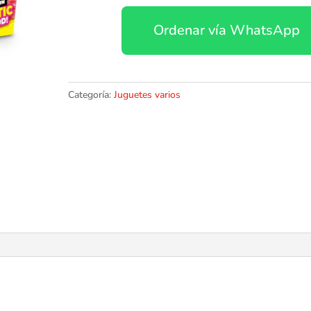
1
Ordenar vía WhatsApp
Cesta
de
la
compra
Hamburguesa
Categoría:
Juguetes varios
cantidad