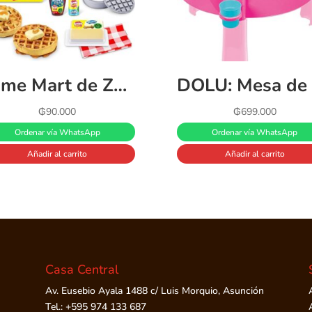
Slime Mart de ZURU bolsa pequeña Waffles
DOLU
₲
90.000
₲
699.000
Ordenar vía WhatsApp
Ordenar vía WhatsApp
Añadir al carrito
Añadir al carrito
Casa Central
Av. Eusebio Ayala 1488 c/ Luis Morquio, Asunción
Tel.: +595 974 133 687