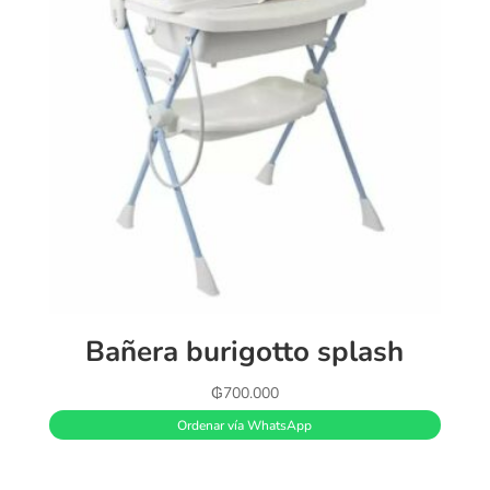
Bañera burigotto splash
₲
700.000
Ordenar vía WhatsApp