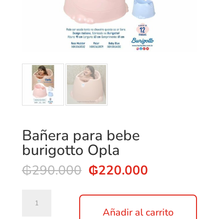
Bañera para bebe
burigotto Opla
El
El
₲
290.000
₲
220.000
precio
precio
original
actual
Bañera
era:
es:
para
Añadir al carrito
₲290.000.
₲220.000.
bebe