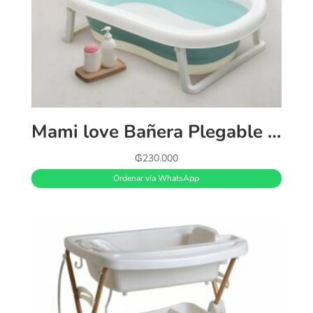
Mami love Bañera Plegable | Azul ,rosa y gris
₲
230.000
Ordenar vía WhatsApp