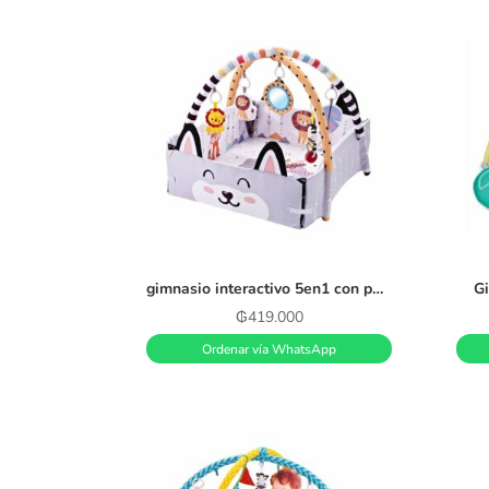
gimnasio interactivo 5en1 con pelotas
Gi
₲
419.000
Ordenar vía WhatsApp