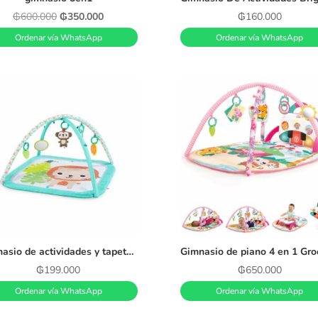
El
El
₲
600.000
₲
350.000
₲
160.000
precio
precio
Ordenar vía WhatsApp
Ordenar vía WhatsApp
original
actual
era:
es:
₲600.000.
₲350.000.
Gimnasio de actividades y tapete de juego Bright Starts Safari Blast
₲
199.000
₲
650.000
Ordenar vía WhatsApp
Ordenar vía WhatsApp