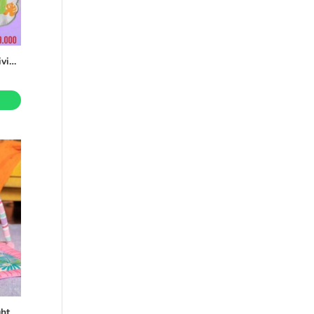
Bright Starts Gimnasio de actividades 5 en 1
Gimnasio De Actividades Bright Starts Tiki Toy Bar Rosa