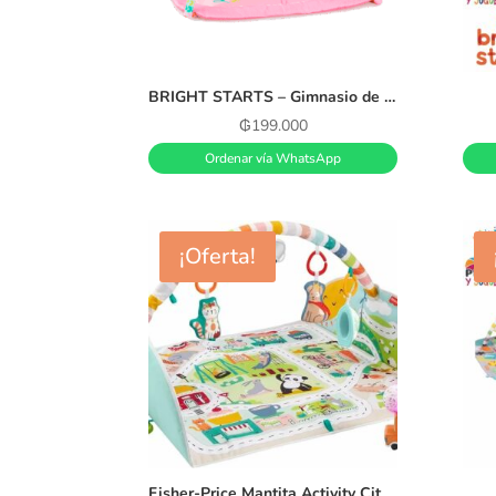
BRIGHT STARTS – Gimnasio de actividades Daydream Blooms Rosa
₲
199.000
Ordenar vía WhatsApp
¡Oferta!
Fisher-Price Mantita Activity City Gym to Jumbo, gimnasio para niños pequeños y bebés con música, luces, vehículos de juguete y una mantita de juego extragrande