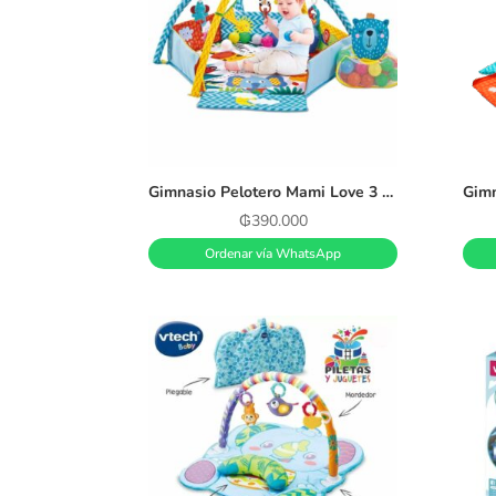
Gimnasio Pelotero Mami Love 3 en 1 Multicolor
₲
390.000
Ordenar vía WhatsApp