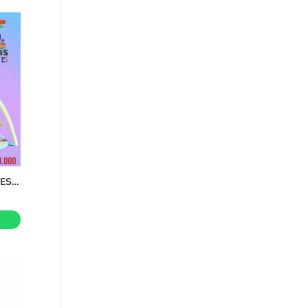
GIMNASIO MULTIACTIVIDADES 4EN1 C/6JUGUETES