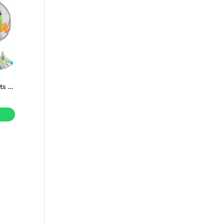
Piscina de pelotas Bright Starts Neutral 5 en 1 Gimnasio Renovado