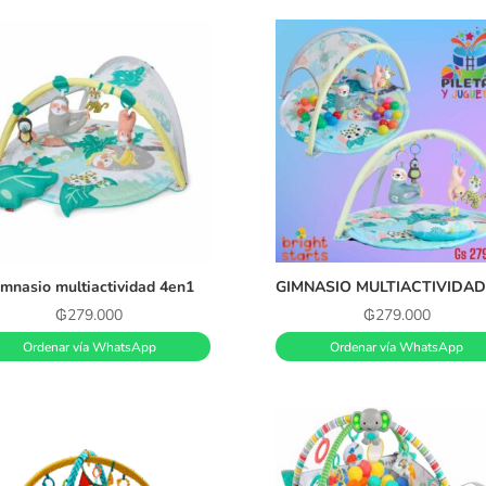
mnasio multiactividad 4en1
₲
279.000
₲
279.000
Ordenar vía WhatsApp
Ordenar vía WhatsApp