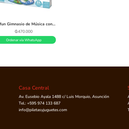
Winfun Gimnasio de Música con Luces Mágicas Kick N Play
₲
470.000
Ordenar vía WhatsApp
Casa Central
Av. Eusebio Ayala 1488 c/ Luis Morquio, Asunción
Tel.: +595 974 133 687
info@piletasyjuguetes.com