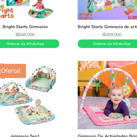
Bright Starts Gimnasio
₲
649.000
₲
699.000
Ordenar vía WhatsApp
Ordenar vía WhatsApp
¡Oferta!
gimnasio 5en1