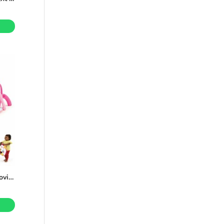
Gimnasio de piano 4 en 1 Groovin’ Kicks de Bright Starts, tapete de juego boca abajo y juguetes de actividades para bebés